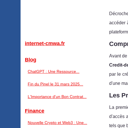
Décroche
accéder à
plateform
Compre
internet-cmwa.fr
Avant de 
Blog
Credit-d
ChatGPT : Une Ressource...
par le cr
d'une mai
Fin du Pinel le 31 mars 2025...
Les Pr
L'Importance d'un Bon Contrat...
La premiè
Finance
d'accès a
Nouvelle Crypto et Web3 : Une...
tels que 