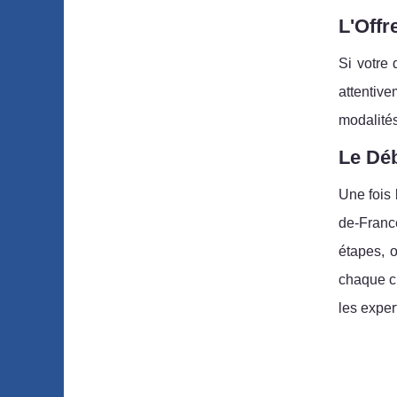
L'Offr
Si votre 
attentive
modalités
Le Déb
Une fois 
de-France
étapes, 
chaque cr
les exper