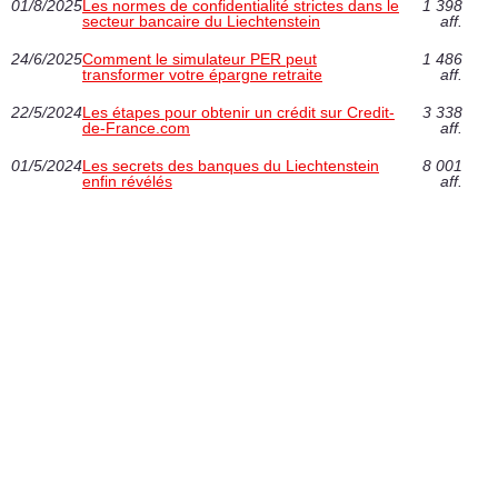
01/8/2025
Les normes de confidentialité strictes dans le
1 398
secteur bancaire du Liechtenstein
aff.
24/6/2025
Comment le simulateur PER peut
1 486
transformer votre épargne retraite
aff.
22/5/2024
Les étapes pour obtenir un crédit sur Credit-
3 338
de-France.com
aff.
01/5/2024
Les secrets des banques du Liechtenstein
8 001
enfin révélés
aff.