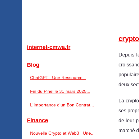
crypt
internet-cmwa.fr
Depuis l
Blog
croissanc
populair
ChatGPT : Une Ressource...
deux sect
Fin du Pinel le 31 mars 2025...
La crypto
L'Importance d'un Bon Contrat...
ses propr
Finance
de leur 
marché de
Nouvelle Crypto et Web3 : Une...