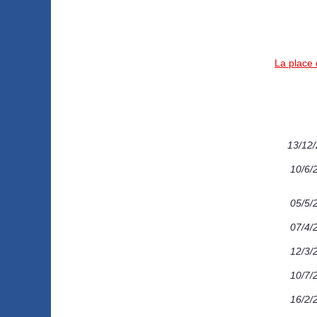
La place 
13/12
10/6/
05/5/
07/4/
12/3/
10/7/
16/2/